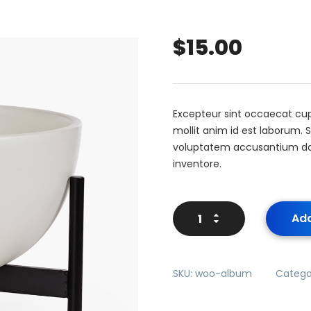
$
15.00
Excepteur sint occaecat cup
mollit anim id est laborum. S
voluptatem accusantium d
inventore.
Add
SKU:
woo-album
Catego