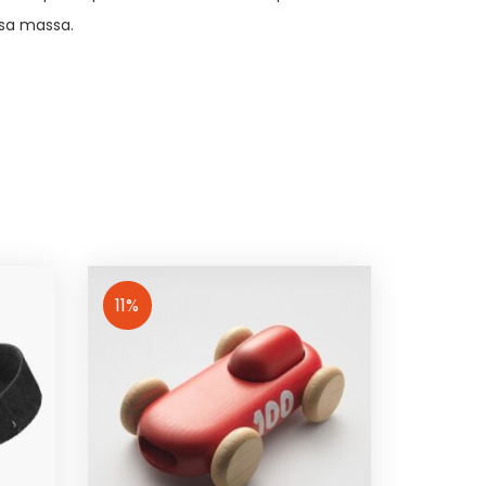
ssa massa.
11%